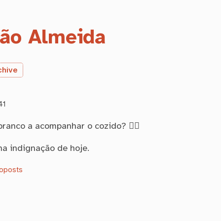
ão Almeida
chive
41
branco a acompanhar o cozido? 🤦‍♂️
ha indignação de hoje.
oposts