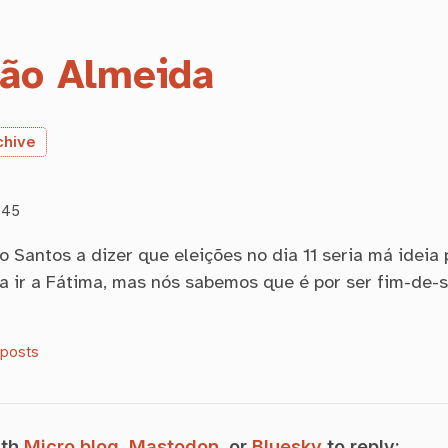
ão Almeida
chive
:45
 Santos a dizer que eleições no dia 11 seria má ideia
a ir a Fátima, mas nós sabemos que é por ser fim-de
oposts
ith
Micro.blog
,
Mastodon
, or
Bluesky
to reply: