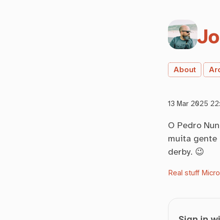
Jo
About
Ar
13 Mar 2025 22
O Pedro Nuno
muita gente 
derby. 😉
Real stuff
Micr
Sign in w