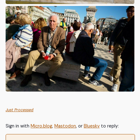
Just Processed
Sign in with
Micro.blog
,
Mastodon
, or
Bluesky
to reply: