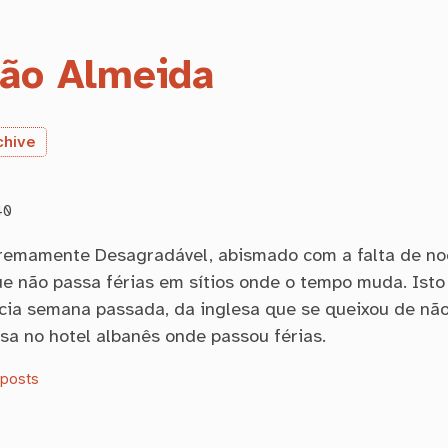
ão Almeida
chive
40
tremamente Desagradável, abismado com a falta de n
ue não passa férias em sítios onde o tempo muda. Isto 
cia semana passada, da inglesa que se queixou de nã
sa no hotel albanês onde passou férias.
oposts