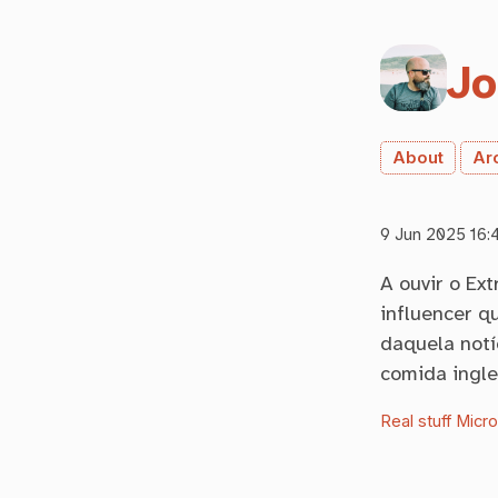
Jo
About
Ar
9 Jun 2025 16:
A ouvir o Ex
influencer q
daquela notí
comida ingle
Real stuff
Micr