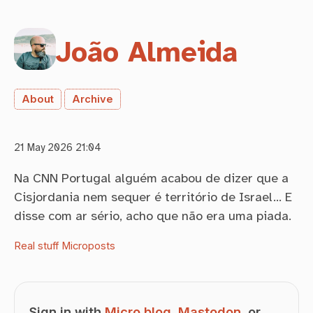
João Almeida
About
Archive
21 May 2026 21:04
Na CNN Portugal alguém acabou de dizer que a
Cisjordania nem sequer é território de Israel… E
disse com ar sério, acho que não era uma piada.
Real stuff
Microposts
Sign in with
Micro.blog
,
Mastodon
, or