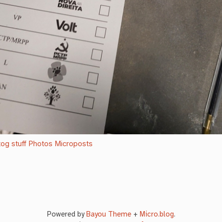
og stuff
Photos
Microposts
Powered by
Bayou Theme
+
Micro.blog
.